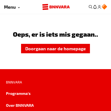
Menu
Oeps, er is iets mis gegaan..
Doorgaan naar de homepage
BNNVARA
Programma's
Over BNNVARA