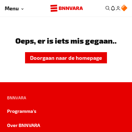
Menu
Oeps, er is iets mis gegaan..
Doorgaan naar de homepage
BNNVARA
Programma's
Over BNNVARA