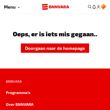
Menu
Oeps, er is iets mis gegaan..
Doorgaan naar de homepage
BNNVARA
Programma's
Over BNNVARA