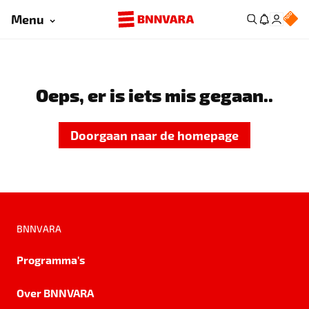
Menu
Oeps, er is iets mis gegaan..
Doorgaan naar de homepage
BNNVARA
Programma's
Over BNNVARA