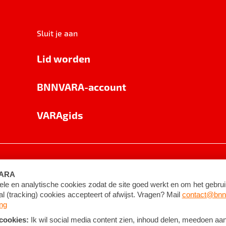
Sluit je aan
Lid worden
BNNVARA-account
VARAgids
voorwaarden
©
2026
BNNVARA