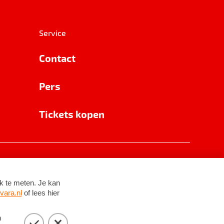
Service
Contact
Pers
Tickets kopen
RSIN 8531 62 402