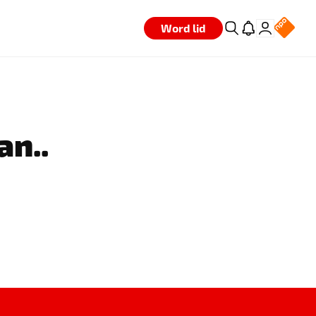
Word lid
an..