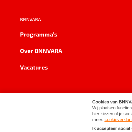
BNNVARA
Programma's
Over BNNVARA
Vacatures
Privacy
Cookie-instellingen
Algemene 