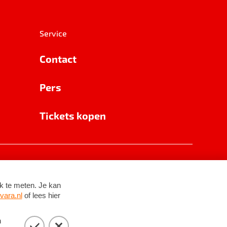
Service
Contact
Pers
Tickets kopen
RSIN 8531 62 402