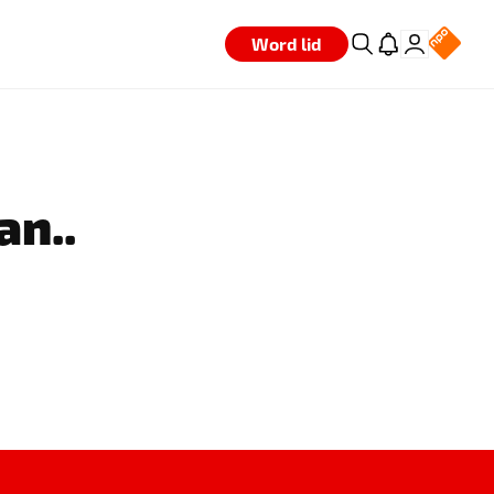
Word lid
an..