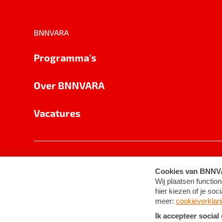
BNNVARA
Programma's
Over BNNVARA
Vacatures
Privacy
Cookie-instellingen
Algemene 