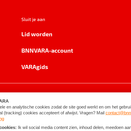
Sluit je aan
Lid worden
BNNVARA-account
VARAgids
voorwaarden
©
2026
BNNVARA