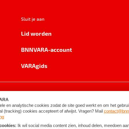
Sluit je aan
Lid worden
BNNVARA-account
VARAgids
voorwaarden
©
2026
BNNVARA