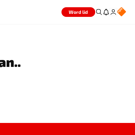
Word lid
an..