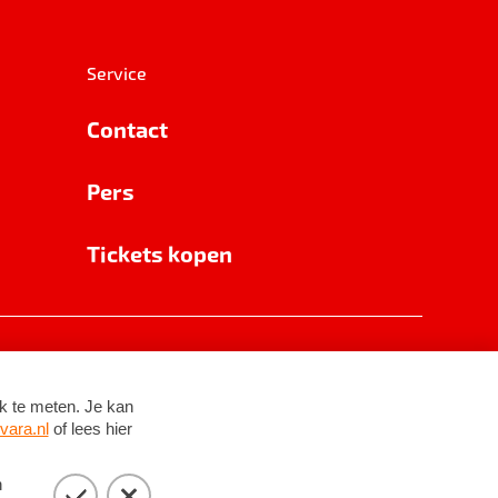
Service
Contact
Pers
Tickets kopen
RSIN 8531 62 402