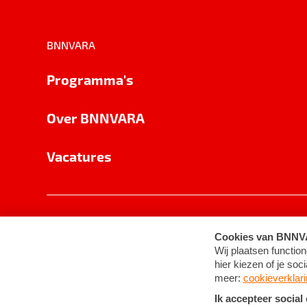
BNNVARA
Programma's
Over BNNVARA
Vacatures
Privacy
Cookie-instellingen
Algemene 