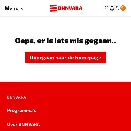
Menu
Oeps, er is iets mis gegaan..
Doorgaan naar de homepage
BNNVARA
Programma's
Over BNNVARA