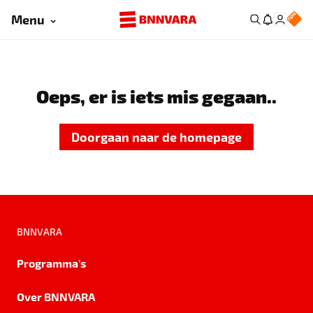
Menu
Oeps, er is iets mis gegaan..
Doorgaan naar de homepage
BNNVARA
Programma's
Over BNNVARA