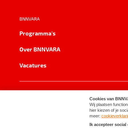
BNNVARA
Programma's
Over BNNVARA
Vacatures
Privacy
Cookie-instellingen
Algemene 