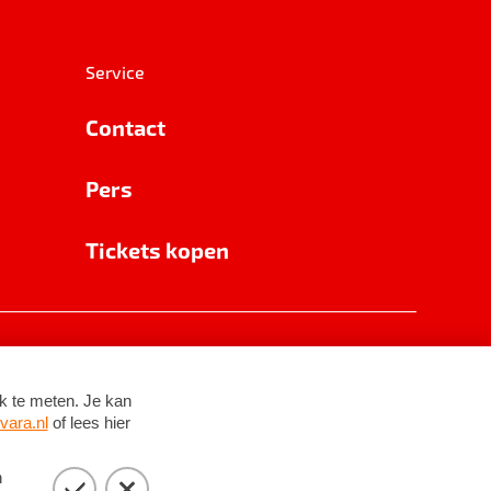
Service
Contact
Pers
Tickets kopen
RSIN 8531 62 402