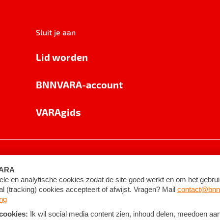
Sluit je aan
Lid worden
BNNVARA-account
VARAgids
voorwaarden
©
2026
BNNVARA