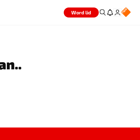
Word lid
an..