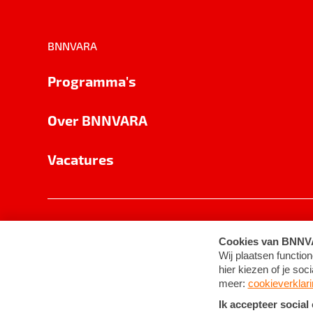
BNNVARA
Programma's
Over BNNVARA
Vacatures
Privacy
Cookie-instellingen
Algemene 