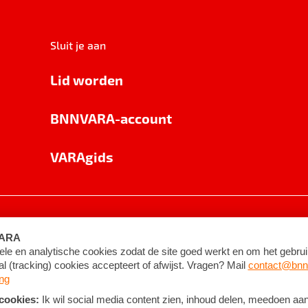
Sluit je aan
Lid worden
BNNVARA-account
VARAgids
voorwaarden
©
2026
BNNVARA