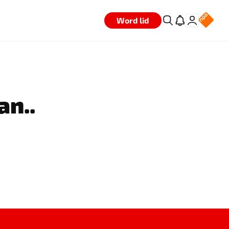
Word lid
an..