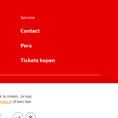
Service
Contact
Pers
Tickets kopen
RSIN 8531 62 402