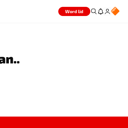
Word lid
an..