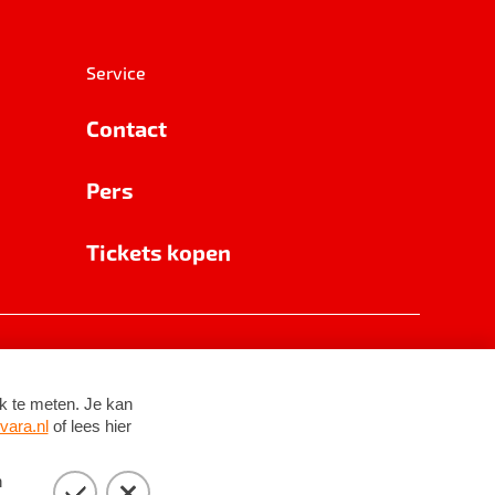
Service
Contact
Pers
Tickets kopen
RSIN 8531 62 402