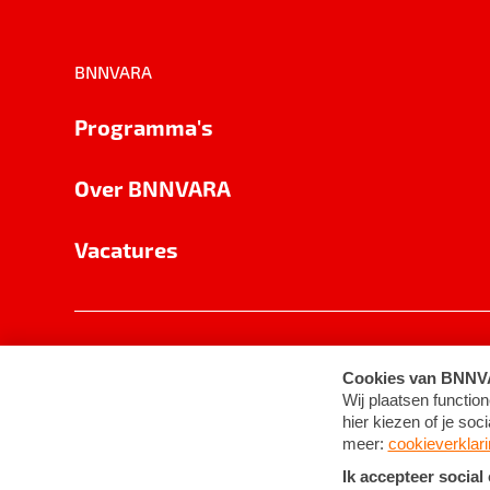
BNNVARA
Programma's
Over BNNVARA
Vacatures
Privacy
Cookie-instellingen
Algemene 