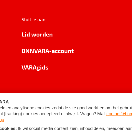
Sluit je aan
Lid worden
BNNVARA-account
VARAgids
voorwaarden
©
2026
BNNVARA