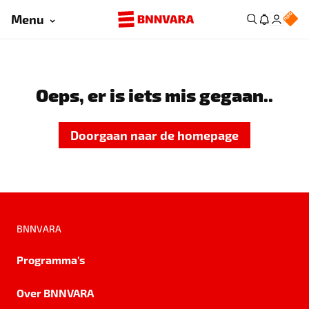
Menu
Oeps, er is iets mis gegaan..
Doorgaan naar de homepage
BNNVARA
Programma's
Over BNNVARA