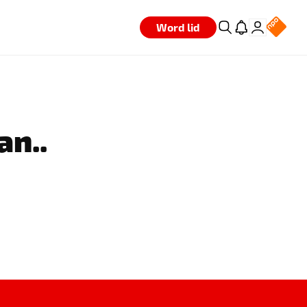
Word lid
an..