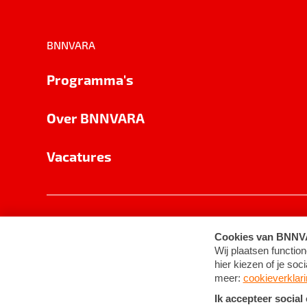
BNNVARA
Programma's
Over BNNVARA
Vacatures
Privacy
Cookie-instellingen
Algemene 