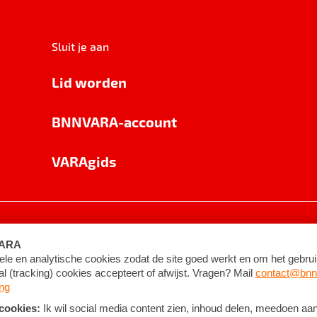
Sluit je aan
Lid worden
BNNVARA-account
VARAgids
voorwaarden
©
2026
BNNVARA