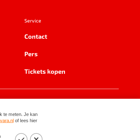
Service
Contact
Pers
Tickets kopen
RSIN 8531 62 402