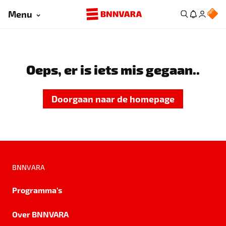
Menu
Oeps, er is iets mis gegaan..
Doorgaan naar de homepage
BNNVARA
Programma's
Over BNNVARA