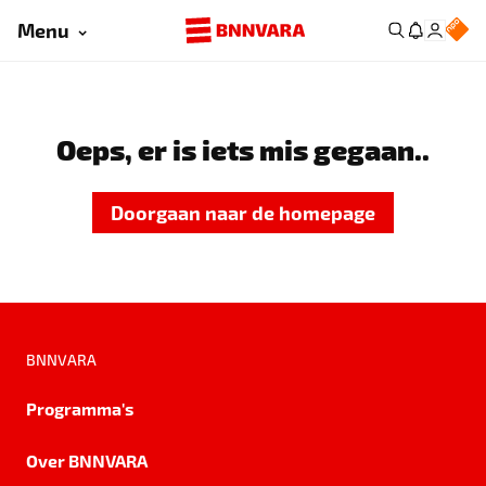
Menu
Oeps, er is iets mis gegaan..
Doorgaan naar de homepage
BNNVARA
Programma's
Over BNNVARA