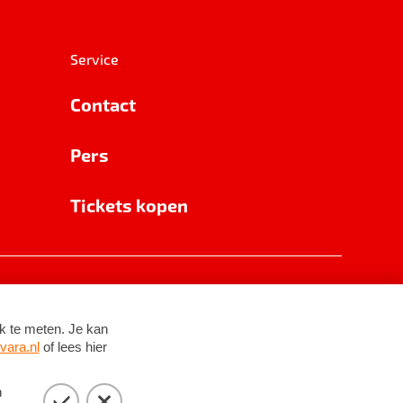
Service
Contact
Pers
Tickets kopen
RSIN 8531 62 402