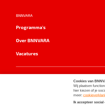
BNNVARA
Programma's
Over BNNVARA
Vacatures
Privacy
Cookie-instellingen
Algemene 