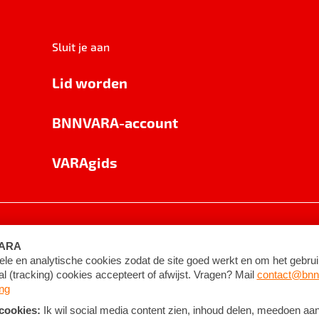
Sluit je aan
Lid worden
BNNVARA-account
VARAgids
voorwaarden
©
2026
BNNVARA