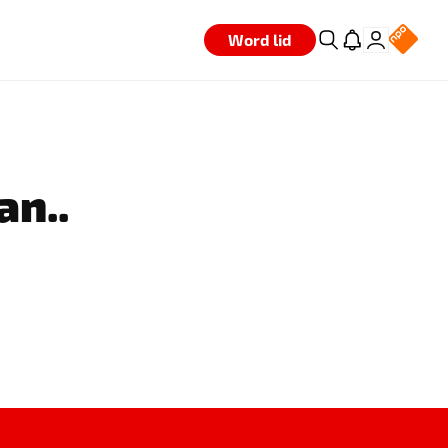
Word lid
an..