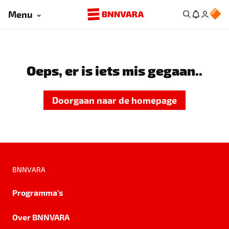
Menu
Oeps, er is iets mis gegaan..
Doorgaan naar de homepage
BNNVARA
Programma's
Over BNNVARA