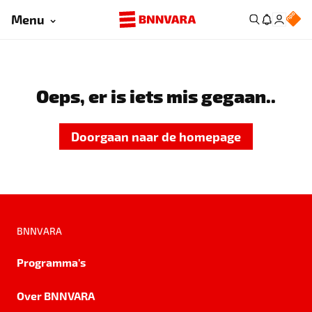
Menu
Oeps, er is iets mis gegaan..
Doorgaan naar de homepage
BNNVARA
Programma's
Over BNNVARA