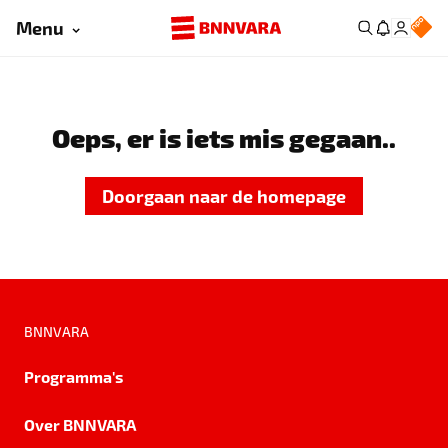
Menu
Oeps, er is iets mis gegaan..
Doorgaan naar de homepage
BNNVARA
Programma's
Over BNNVARA