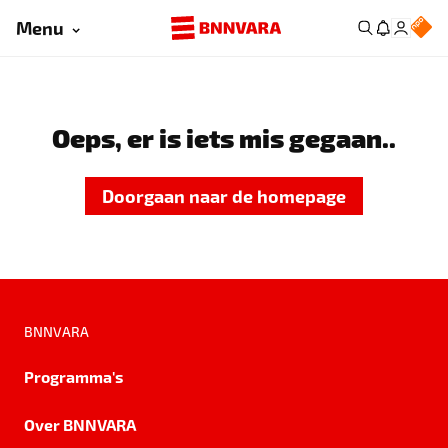
Menu
Oeps, er is iets mis gegaan..
Doorgaan naar de homepage
BNNVARA
Programma's
Over BNNVARA