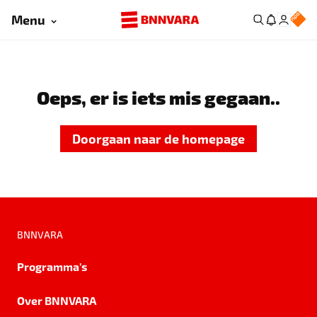
Menu
Oeps, er is iets mis gegaan..
Doorgaan naar de homepage
BNNVARA
Programma's
Over BNNVARA