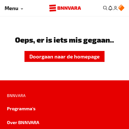
Menu
Oeps, er is iets mis gegaan..
Doorgaan naar de homepage
BNNVARA
Programma's
Over BNNVARA