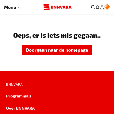
Menu
Oeps, er is iets mis gegaan..
Doorgaan naar de homepage
BNNVARA
Programma's
Over BNNVARA