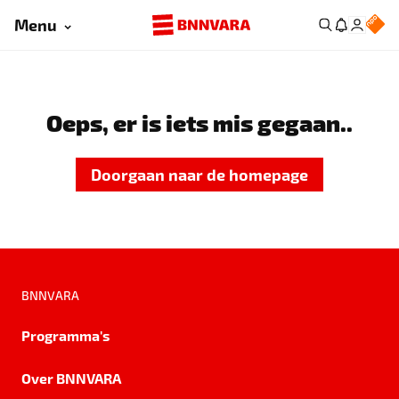
Menu
Oeps, er is iets mis gegaan..
Doorgaan naar de homepage
BNNVARA
Programma's
Over BNNVARA