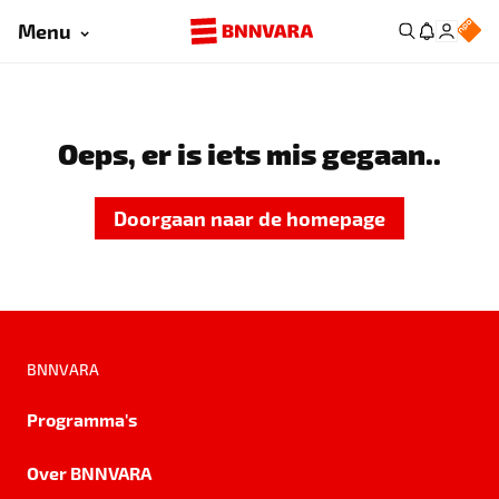
Menu
Oeps, er is iets mis gegaan..
Doorgaan naar de homepage
BNNVARA
Programma's
Over BNNVARA