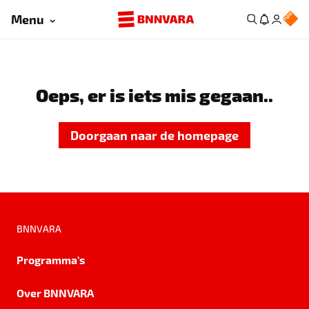
Menu
Oeps, er is iets mis gegaan..
Doorgaan naar de homepage
BNNVARA
Programma's
Over BNNVARA