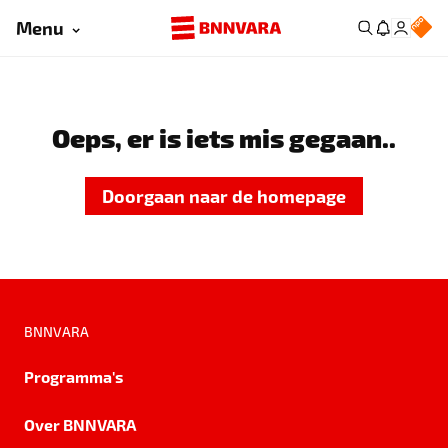
Menu
Oeps, er is iets mis gegaan..
Doorgaan naar de homepage
BNNVARA
Programma's
Over BNNVARA