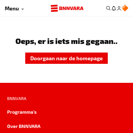
Menu
Oeps, er is iets mis gegaan..
Doorgaan naar de homepage
BNNVARA
Programma's
Over BNNVARA