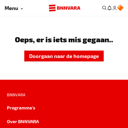
Menu
Oeps, er is iets mis gegaan..
Doorgaan naar de homepage
BNNVARA
Programma's
Over BNNVARA