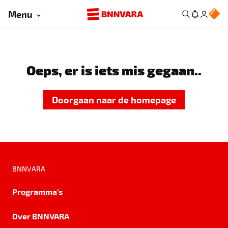
Menu
Oeps, er is iets mis gegaan..
Doorgaan naar de homepage
BNNVARA
Programma's
Over BNNVARA