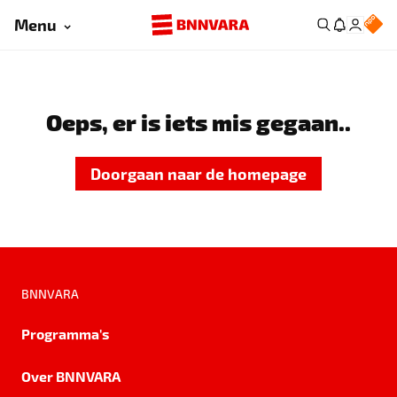
Menu
Oeps, er is iets mis gegaan..
Doorgaan naar de homepage
BNNVARA
Programma's
Over BNNVARA