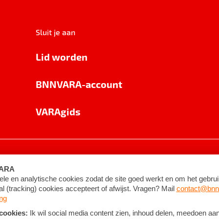
Sluit je aan
Lid worden
BNNVARA-account
VARAgids
voorwaarden
©
2026
BNNVARA