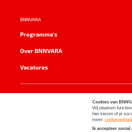
BNNVARA
Programma's
Over BNNVARA
Vacatures
Privacy
Cookie-instellingen
Algemene 