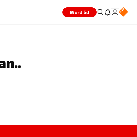
Word lid
an..