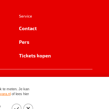
Service
Contact
Pers
Tickets kopen
RSIN 8531 62 402