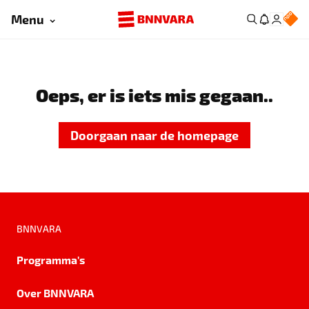
Menu
Oeps, er is iets mis gegaan..
Doorgaan naar de homepage
BNNVARA
Programma's
Over BNNVARA