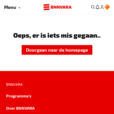
Menu
Oeps, er is iets mis gegaan..
Doorgaan naar de homepage
BNNVARA
Programma's
Over BNNVARA