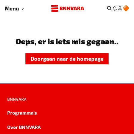
Menu
Oeps, er is iets mis gegaan..
Doorgaan naar de homepage
BNNVARA
Programma's
Over BNNVARA