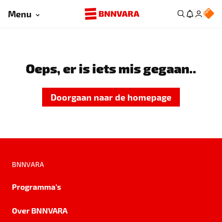
Menu
Oeps, er is iets mis gegaan..
Doorgaan naar de homepage
BNNVARA
Programma's
Over BNNVARA