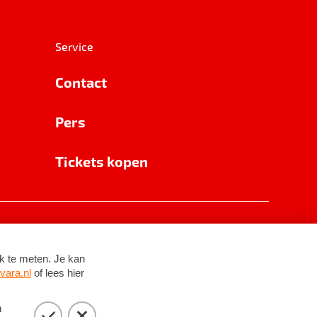
Service
Contact
Pers
Tickets kopen
RSIN 8531 62 402