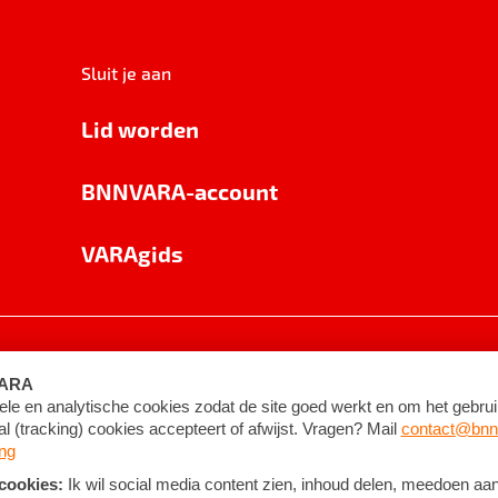
Sluit je aan
Lid worden
BNNVARA-account
VARAgids
voorwaarden
©
2026
BNNVARA