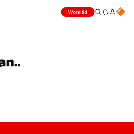
Word lid
an..