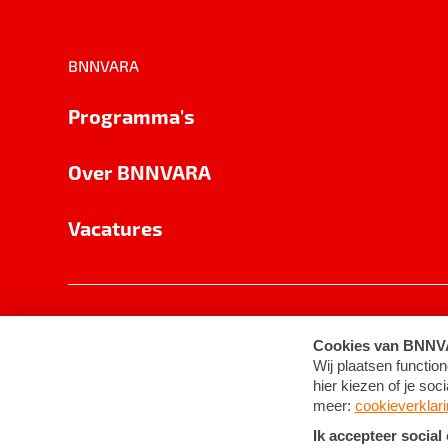
BNNVARA
Programma's
Over BNNVARA
Vacatures
Privacy
Cookie-instellingen
Algemene 