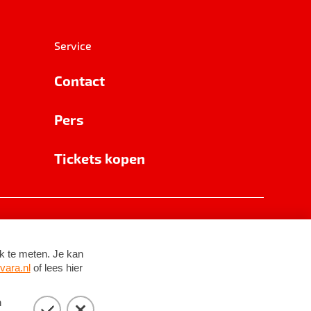
Service
Contact
Pers
Tickets kopen
RSIN 8531 62 402