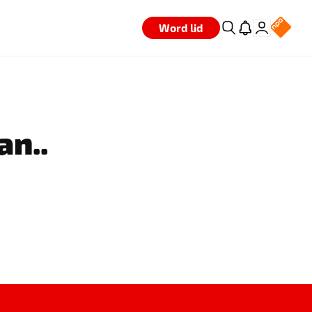
Word lid
an..