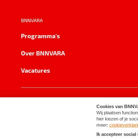
BNNVARA
Programma's
Over BNNVARA
Vacatures
Privacy
Cookie-instellingen
Algemene 