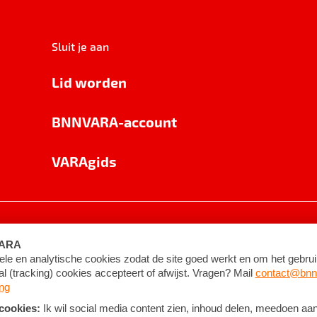
Sluit je aan
Lid worden
BNNVARA-account
VARAgids
voorwaarden
©
2026
BNNVARA