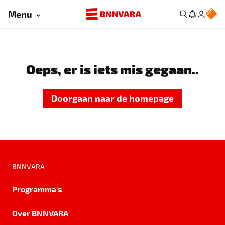
Menu
Oeps, er is iets mis gegaan..
Doorgaan naar de homepage
BNNVARA
Programma's
Over BNNVARA