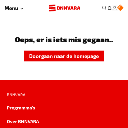
Menu
Oeps, er is iets mis gegaan..
Doorgaan naar de homepage
BNNVARA
Programma's
Over BNNVARA