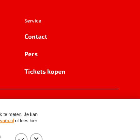
Service
Contact
Pers
Tickets kopen
RSIN 8531 62 402