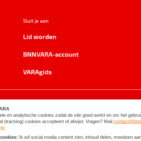
Sluit je aan
Lid worden
BNNVARA-account
VARAgids
voorwaarden
©
2026
BNNVARA