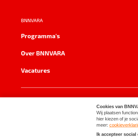
BNNVARA
Programma's
Over BNNVARA
Vacatures
Privacy
Cookie-instellingen
Algemene 