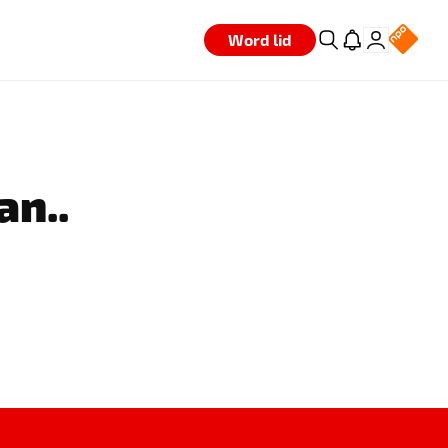
Word lid
an..