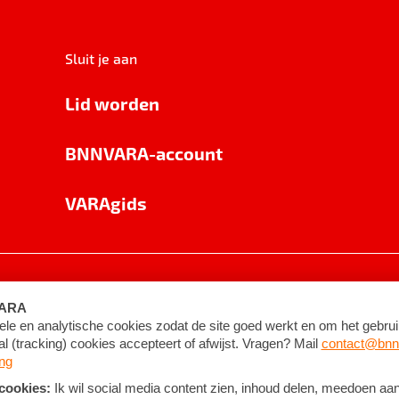
Sluit je aan
Lid worden
BNNVARA-account
VARAgids
voorwaarden
©
2026
BNNVARA