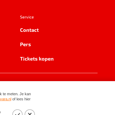
Service
Contact
Pers
Tickets kopen
RSIN 8531 62 402