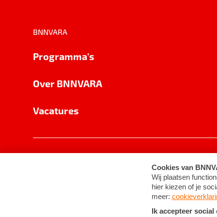
BNNVARA
Programma's
Over BNNVARA
Vacatures
Privacy
Cookie-instellingen
Algemene 