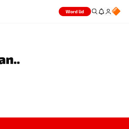
Word lid
an..