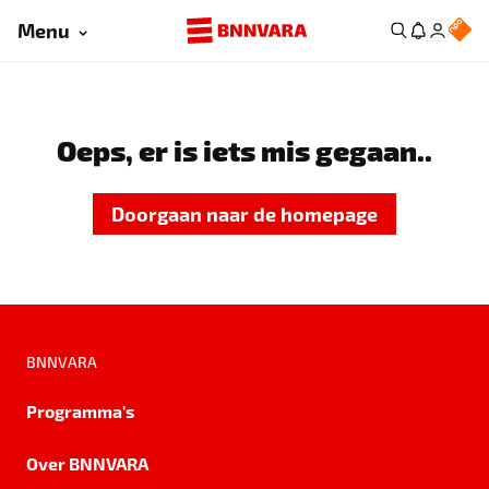
Menu
Oeps, er is iets mis gegaan..
Doorgaan naar de homepage
BNNVARA
Programma's
Over BNNVARA