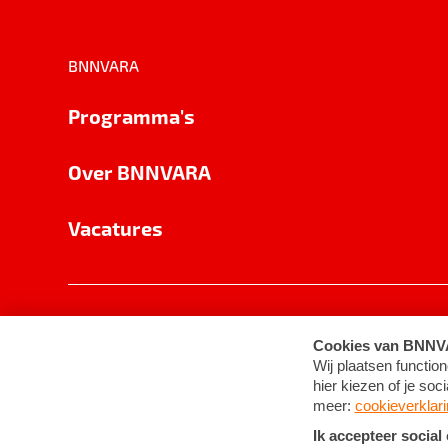
BNNVARA
Programma's
Over BNNVARA
Vacatures
Privacy
Cookie-instellingen
Algemene 