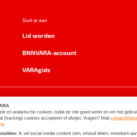
Sluit je aan
Lid worden
BNNVARA-account
VARAgids
voorwaarden
©
2026
BNNVARA