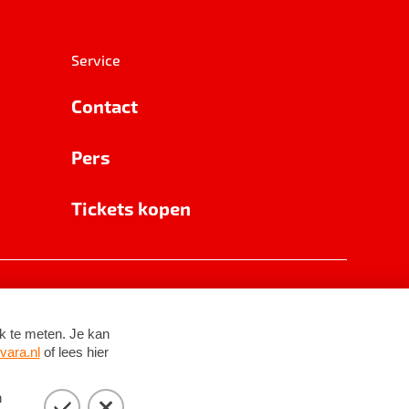
Service
Contact
Pers
Tickets kopen
RSIN 8531 62 402