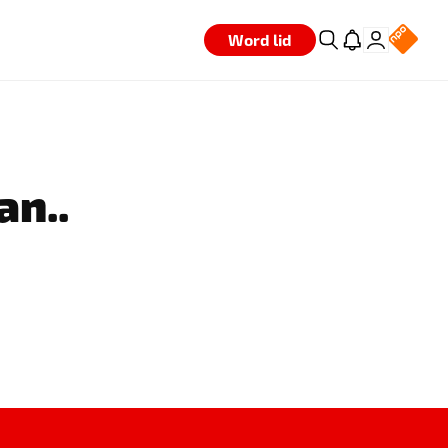
Word lid
an..