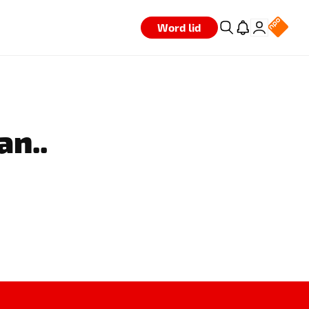
Word lid
an..