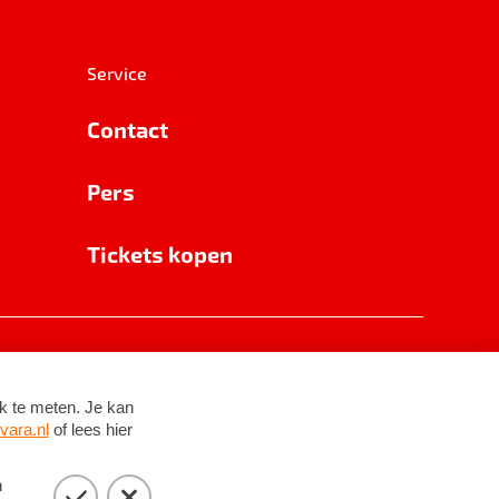
Service
Contact
Pers
Tickets kopen
RSIN 8531 62 402