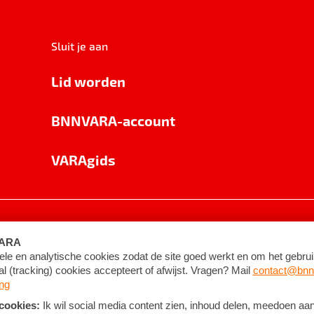
Sluit je aan
Lid worden
BNNVARA-account
VARAgids
voorwaarden
©
2026
BNNVARA