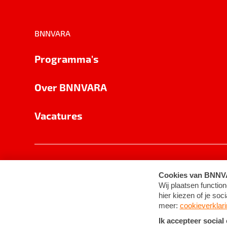
BNNVARA
Programma's
Over BNNVARA
Vacatures
Privacy
Cookie-instellingen
Algemene 