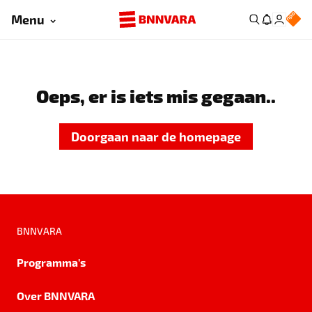
Menu
Oeps, er is iets mis gegaan..
Doorgaan naar de homepage
BNNVARA
Programma's
Over BNNVARA