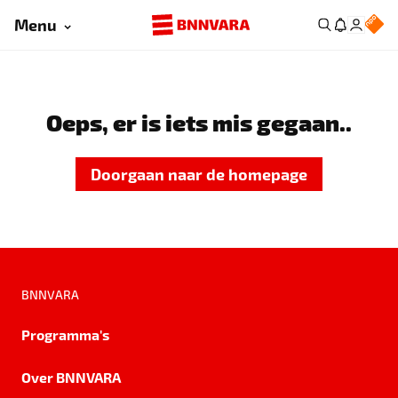
Menu
Oeps, er is iets mis gegaan..
Doorgaan naar de homepage
BNNVARA
Programma's
Over BNNVARA