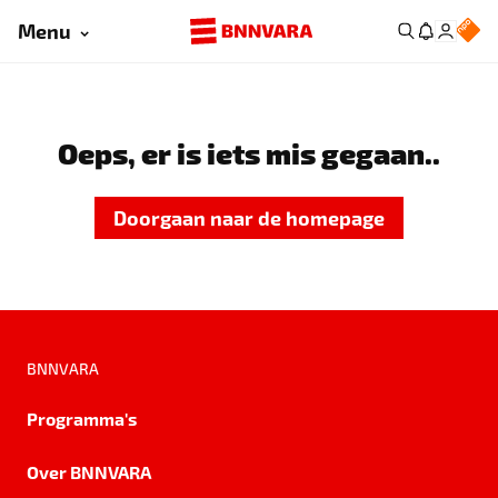
Menu
Oeps, er is iets mis gegaan..
Doorgaan naar de homepage
BNNVARA
Programma's
Over BNNVARA