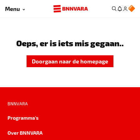
Menu
Oeps, er is iets mis gegaan..
Doorgaan naar de homepage
BNNVARA
Programma's
Over BNNVARA